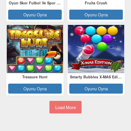
Oyun Skor Futbol Ve Spor Oyunları
Fruita Crush
Oyunu Oyna
Oyunu Oyna
Treasure Hunt
Smarty Bubbles X-MAS Edition
Oyunu Oyna
Oyunu Oyna
Load More