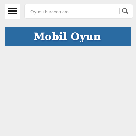
Anasayfa
Beceri Oyunları
Spor Oyunları
Araba Oyunları
Kız Oyunları
Macera Oyunları