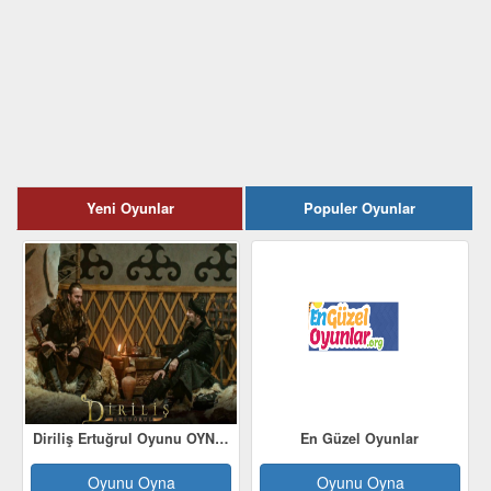
Yeni Oyunlar
Populer Oyunlar
Diriliş Ertuğrul Oyunu OYNA 1-2-3
En Güzel Oyunlar
Oyunu Oyna
Oyunu Oyna