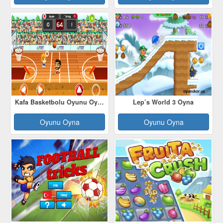
Kafa Basketbolu Oyunu Oyna
Lep’s World 3 Oyna
Oyunu Oyna
Oyunu Oyna