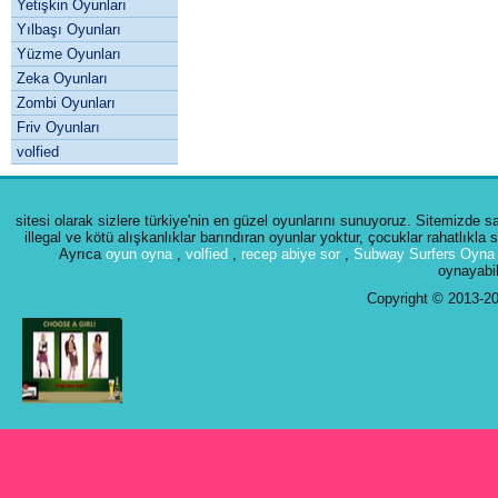
Yetişkin Oyunları
Yılbaşı Oyunları
Yüzme Oyunları
Zeka Oyunları
Zombi Oyunları
Friv Oyunları
volfied
sitesi olarak sizlere türkiye'nin en güzel oyunlarını sunuyoruz. Sitemizde saa
illegal ve kötü alışkanlıklar barındıran oyunlar yoktur, çocuklar rahatlıkla 
Ayrıca
oyun oyna
,
volfied
,
recep abiye sor
,
Subway Surfers Oyna
oynayabili
Copyright © 2013-20