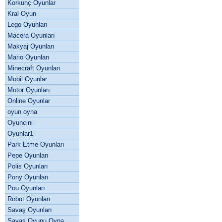
Korkunç Oyunlar
Kral Oyun
Lego Oyunları
Macera Oyunları
Makyaj Oyunları
Mario Oyunları
Minecraft Oyunları
Mobil Oyunlar
Motor Oyunları
Online Oyunlar
oyun oyna
Oyuncini
Oyunlar1
Park Etme Oyunları
Pepe Oyunları
Polis Oyunları
Pony Oyunları
Pou Oyunları
Robot Oyunları
Savaş Oyunları
Savaş Oyunu Oyna