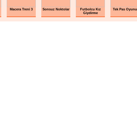
Macera Treni 3
Sonsuz Noktolar
Futbolcu Kız
Tek Pas Oyunu
Giydirme