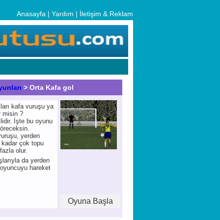
Anasayfa
|
Yardım
|
İletişim & Reklam
yunları
> Orta Kafa gol
ları kafa vuruşu ya
r misin ?
dir. İşte bu oyunu
öreceksin.
vuruşu, yerden
 kadar çok topu
fazla olur.
şlarıyla da yerden
a oyuncuyu hareket
Oyuna Başla