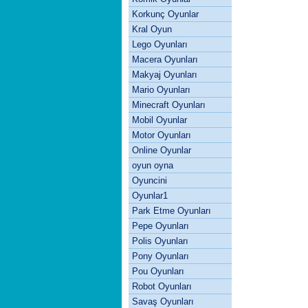
Korkunç Oyunlar
Kral Oyun
Lego Oyunları
Macera Oyunları
Makyaj Oyunları
Mario Oyunları
Minecraft Oyunları
Mobil Oyunlar
Motor Oyunları
Online Oyunlar
oyun oyna
Oyuncini
Oyunlar1
Park Etme Oyunları
Pepe Oyunları
Polis Oyunları
Pony Oyunları
Pou Oyunları
Robot Oyunları
Savaş Oyunları