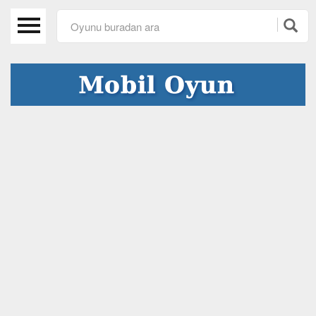
Anasayfa
Beceri Oyunları
Spor Oyunları
Araba Oyunları
Kız Oyunları
Macera Oyunları