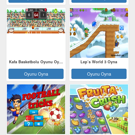
Kafa Basketbolu Oyunu Oyna
Lep’s World 3 Oyna
Oyunu Oyna
Oyunu Oyna