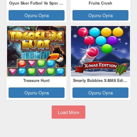
Oyun Skor Futbol Ve Spor Oyunları
Fruita Crush
Oyunu Oyna
Oyunu Oyna
Treasure Hunt
Smarty Bubbles X-MAS Edition
Oyunu Oyna
Oyunu Oyna
Load More