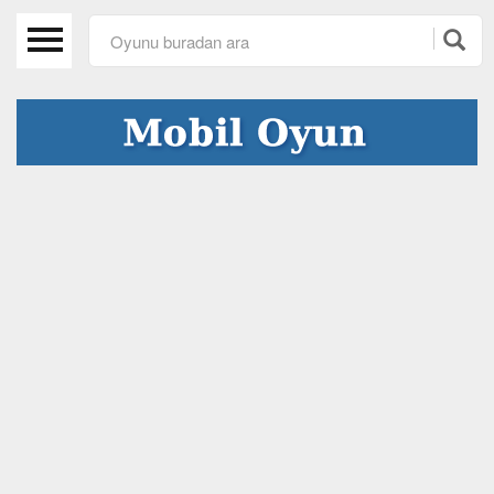
Anasayfa
Beceri Oyunları
Spor Oyunları
Araba Oyunları
Kız Oyunları
Macera Oyunları