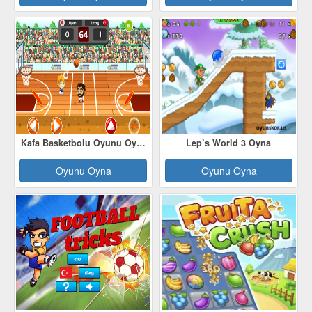
Kafa Basketbolu Oyunu Oyna
Lep’s World 3 Oyna
Oyunu Oyna
Oyunu Oyna