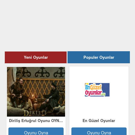
Yeni Oyunlar
Populer Oyunlar
Diriliş Ertuğrul Oyunu OYNA 1-2-3
En Güzel Oyunlar
Oyunu Oyna
Oyunu Oyna