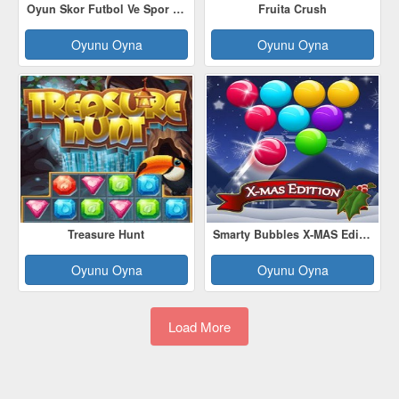
Oyun Skor Futbol Ve Spor Oyunları
Fruita Crush
Oyunu Oyna
Oyunu Oyna
Treasure Hunt
Smarty Bubbles X-MAS Edition
Oyunu Oyna
Oyunu Oyna
Load More